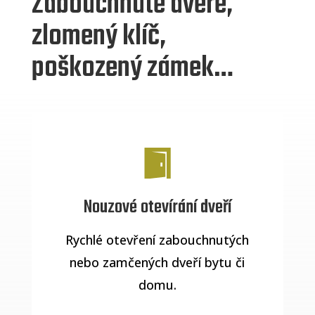
Zabouchnuté dveře,
zlomený klíč,
poškozený zámek…
Nouzové otevírání dveří
Rychlé otevření zabouchnutých
nebo zamčených dveří bytu či
domu.