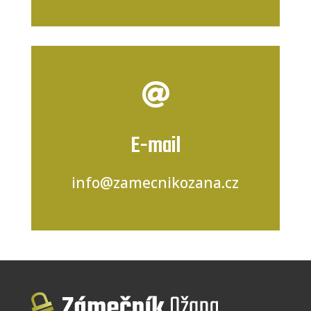

E-mail
info@zamecnikozana.cz