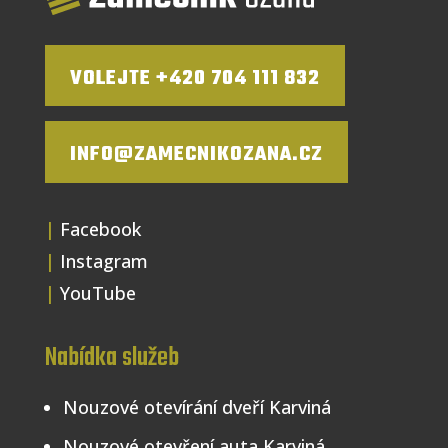
VOLEJTE +420 704 111 832
INFO@ZAMECNIKOZANA.CZ
|
Facebook
|
Instagram
|
YouTube
Nabídka služeb
Nouzové otevírání dveří Karviná
Nouzové otevření auta
Karviná