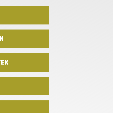
ÍN
TEK