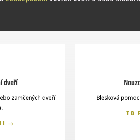
.
í dveří
Nouzo
nebo zamčených dveří
Blesková pomoc p
.
TO 
JI