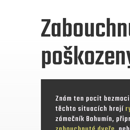
Zabouchnu
poškozen
Znám ten pocit bezmoci
těchto situacích hrají
r
zámečník Bohumín, přip
zabouchnuté dveře
, ne