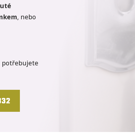
uté
ámkem
, nebo
.
m potřebujete
832