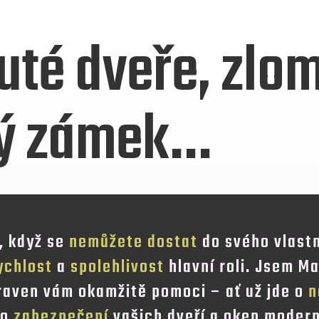
té dveře, zlom
ý zámek…
, když se
nemůžete dostat
do svého vlastn
ychlost
a
spolehlivost
hlavní roli. Jsem M
raven vám okamžitě pomoci – ať už jde o
n
bo
zabezpečení
vašich dveří a oken moder