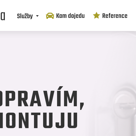
Kam dojedu
Reference
Služby


PRAVÍM,
MONTUJU