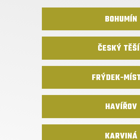
BOHUMÍN
ČESKÝ TĚŠ
FRÝDEK-MÍS
HAVÍŘOV
KARVINÁ