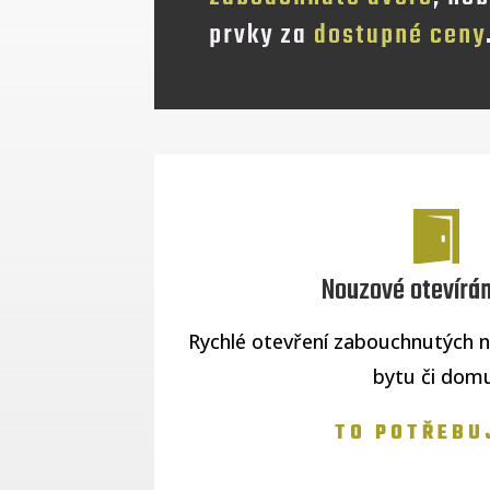
prvky za
dostupné ceny
Nouzové otevírán
Rychlé otevření zabouchnutých 
bytu či domu
TO POTŘEBU