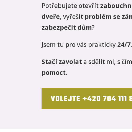
Potřebujete otevřít
zabouchn
dveře
, vyřešit
problém se z
zabezpečit dům
?
Jsem tu pro vás prakticky
24/7
Stačí zavolat
a sdělit mi, s čí
pomoct
.
VOLEJTE +420 704 111 