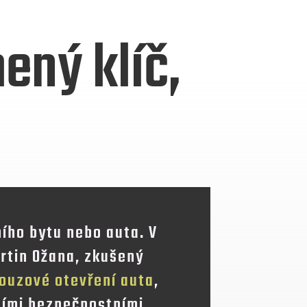
ený klíč,
ího bytu nebo auta. V
artin Ožana, zkušený
ouzové otevření auta
,
ními bezpečnostními