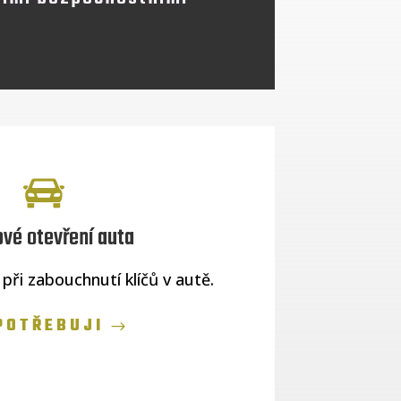
vé otevření auta
ři zabouchnutí klíčů v autě.
POTŘEBUJI